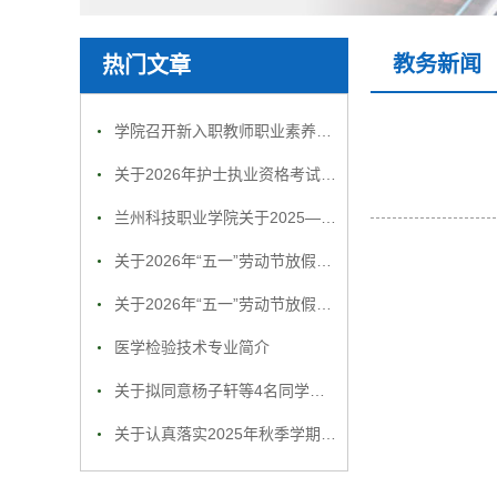
教务新闻
热门文章
学院召开新入职教师职业素养及师德师风专题培训会议
关于2026年护士执业资格考试报名及确认工作的通知
兰州科技职业学院关于2025—2026学年第一学期期末考试工作的通知
关于2026年“五一”劳动节放假前开展教学实训及办公场所安全检查工作的通知
关于2026年“五一”劳动节放假前开展教学实训及办公场所安全检查工作的通知
医学检验技术专业简介
关于拟同意杨子轩等4名同学生休学的公示
关于认真落实2025年秋季学期安全教育 “开学第一课”工作的通知